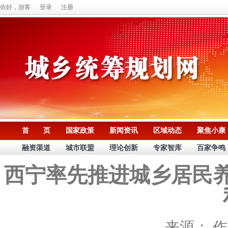
你好，游客
登录
注册
首 页
国家政策
新闻资讯
区域动态
聚焦小康
融资渠道
城市联盟
理论创新
专家智库
百家争鸣
西宁率先推进城乡居民
来源：
作