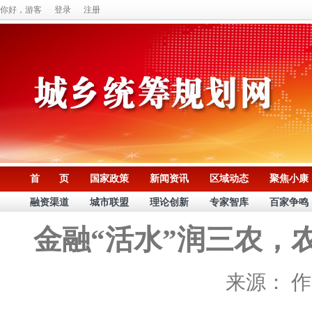
你好，游客
登录
注册
首 页
国家政策
新闻资讯
区域动态
聚焦小康
融资渠道
城市联盟
理论创新
专家智库
百家争鸣
金融“活水”润三农，
来源：
作