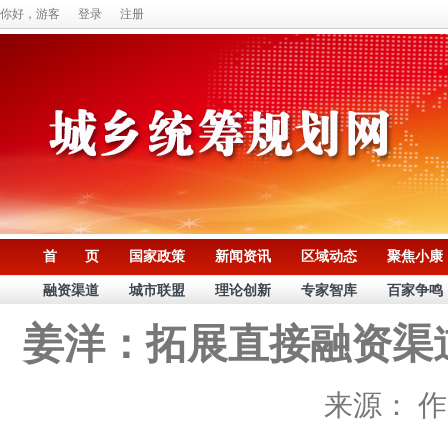
你好，游客
登录
注册
首 页
国家政策
新闻资讯
区域动态
聚焦小康
融资渠道
城市联盟
理论创新
专家智库
百家争鸣
姜洋：拓展直接融资渠
来源：
作