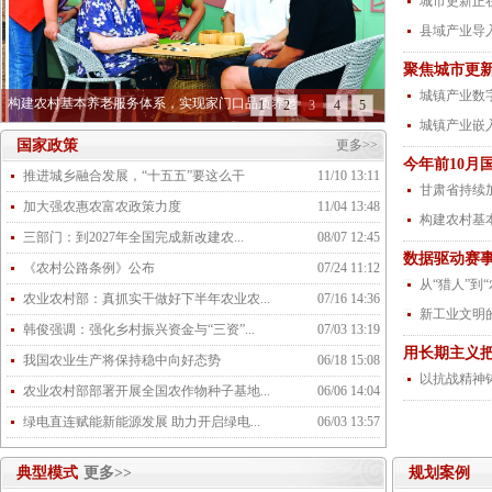
城市更新正
县域产业导
聚焦城市更新
城镇产业数
构建农村基本养老服务体系，实现家门口品质养老
1
2
3
4
5
城镇产业嵌
国家政策
更多>>
今年前10月
推进城乡融合发展，“十五五”要这么干
11/10 13:11
甘肃省持续
加大强农惠农富农政策力度
11/04 13:48
构建农村基
三部门：到2027年全国完成新改建农...
08/07 12:45
数据驱动赛事
《农村公路条例》公布
07/24 11:12
从“猎人”到
农业农村部：真抓实干做好下半年农业农...
07/16 14:36
新工业文明
韩俊强调：强化乡村振兴资金与“三资”...
07/03 13:19
用长期主义
我国农业生产将保持稳中向好态势
06/18 15:08
以抗战精神
农业农村部部署开展全国农作物种子基地...
06/06 14:04
绿电直连赋能新能源发展 助力开启绿电...
06/03 13:57
典型模式
更多>>
规划案例