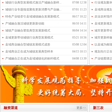
城镇行业典型发展模式激活产城融合新样...
07/08 12:58
行业规划案
城镇行业专题报道聚焦更新消费与产业融...
07/01 11:23
县域商业规
特色产业链牵引县域城镇融合发展新模式
06/17 10:22
农业农村现
产城融合激活城镇更新新动能
06/10 14:11
县域更新规
城镇产业融合塑造典型发展新模式
06/04 14:14
城市更新带
县城更新带动城镇行业典型发展模式
05/21 10:56
城市更新样
县域商业融合型城镇发展模式成形
05/08 12:04
以县城为枢
县域商业正在成为城镇发展典型样本
04/15 10:13
规划先行正
产城融合正在成为县域城镇化的标杆模式
04/08 13:39
产业链图谱
融资渠道
更多>>
新三农