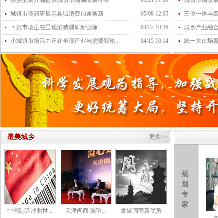
县乡消费升温提供城镇市场调研新样本
05/21 11:00
城镇市场发
城镇市场调研显示县域消费加速焕新
05/08 12:05
三位一体与
下沉市场正在呈现消费调研新画像
04/22 10:36
城乡产业融
小城镇市场活力正在呈现产业与消费双轮...
04/15 10:14
统一大市场
最美城乡
更多>>
规
划
专
家
中国制造冲刺世...
天津闽商 渴望...
发展闽商新优势