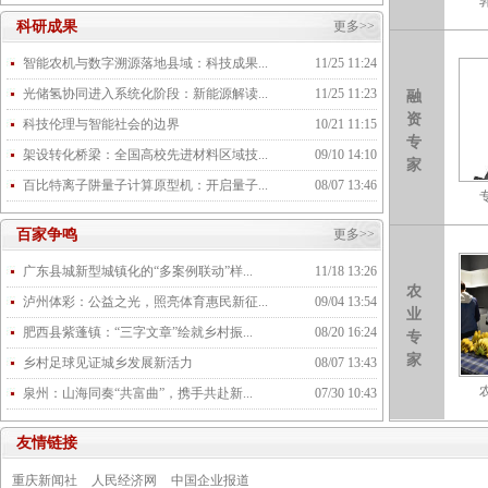
科研成果
更多>>
智能农机与数字溯源落地县域：科技成果...
11/25 11:24
光储氢协同进入系统化阶段：新能源解读...
11/25 11:23
融
资
科技伦理与智能社会的边界
10/21 11:15
专
架设转化桥梁：全国高校先进材料区域技...
09/10 14:10
家
百比特离子阱量子计算原型机：开启量子...
08/07 13:46
百家争鸣
更多>>
广东县城新型城镇化的“多案例联动”样...
11/18 13:26
农
泸州体彩：公益之光，照亮体育惠民新征...
09/04 13:54
业
肥西县紫蓬镇：“三字文章”绘就乡村振...
08/20 16:24
专
家
乡村足球见证城乡发展新活力
08/07 13:43
泉州：山海同奏“共富曲”，携手共赴新...
07/30 10:43
友情链接
重庆新闻社
人民经济网
中国企业报道