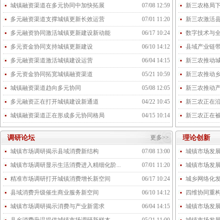
城镇融资渠道在多元协同中加快拓展
07/08 12:59
新三农格局
多元融资渠道支撑城镇更新长效运营
07/01 11:20
新三农激活
多元融资协同激活城镇更新建设新动能
06/17 10:24
数字技术与
多元资金协同支持城镇更新建设
06/10 14:12
县域产业链
多元融资渠道激活城镇建设运营
06/04 14:15
新三农推动
多元资金协同拓宽城镇融资渠道
05/21 10:59
新三农推动
城镇融资渠道趋向多元协同
05/08 12:05
新三农推动
多元融资正在打开城镇建设新通道
04/22 10:45
新三农正在
城镇融资渠道正在形成多元协同格局
04/15 10:14
新三农正在
调研论坛
更多>>
理论创新
城镇市场调研揭示县域消费新结构
07/08 13:00
城镇市场发展
城镇市场调研显示生活消费进入精细化阶...
07/01 11:20
城镇市场发
精准市场调研打开城镇消费增长新空间
06/17 10:24
城乡网络化
县域消费升级催生商业服务新空间
06/10 14:12
四维协同重
城镇市场调研揭示消费与产业新需求
06/04 14:15
城镇市场发