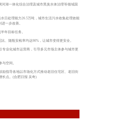
网河湖一体化综合治理及城市黑臭水体治理等领域国
水日处理能力26.5万吨，城市生活污水收集处理效能
到进一步改善。
成半年目标任务。
比、随瓶安检率均达90%，让城市变得更安全。
引专业化城市运营商，引导多元市场主体参与城市更
参与空间。
鼓励指导各地以市场化方式推动老旧住宅区、老旧街
点。(合肥日报 吴奇)