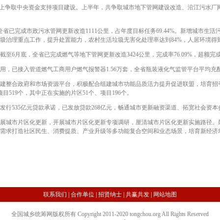
上争取中央资金支持项目建设。上半年，共争取城市地下管网建设改造、沿江污水厂
完成市政污水管网更新改造1111公里，占年度目标任务69.44%。新增城市生活污
圾治理重点工作，提升处置能力，农村生活垃圾无害化处理率达到84%，人居环境得
月底，全省已完成燃气等地下管网更新改造3424公里，完成率76.09%，超额完
已接入管道燃气工商用户燃气报警器1.56万套，全省瓶装液化气监管平台平均充配
整合政府和市场资源平台，积极配合组建城市功能品质活力提升促进联盟，培育招
目519个，其中正在实施的片区51个、项目196个。
行535亿元贷款承诺，已发放贷款268亿元，畅通城市更新融资渠道、拓宽社会资本
城市片区化更新，开展城市片区化更新专项调研，厘清城市片区化更新实施路径。
需求打造社区民生、消费提质、产业升级等多功能复合空间和业态场景，培育新经济增长
联系我们
|
合作单位
|
招贤纳士
|
共赢共发
|
网站地图
全国城乡统筹网版权所有 Copyright 2011-2020 tongchou.org All Rights Reserved