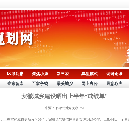
区域动态
聚焦小康
新三农
典型模式
调研论坛
专家智库
百家争鸣
最美城乡
网上办公
民意心声
安徽城乡建设晒出上半年“成绩单”
来源：
作者:
浏览次数:751
正在实施城市更新片区51个，完成燃气等管网更新改造3424公里……8月4日，记