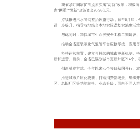
我省紧盯国家扩围提质实施“两新”政策，积极向
家“两重”“两新”政策资金95.96亿元。
持续推进污水管网整治攻坚行动，截至6月底，全省已
进一步提升。指导各地结合本地实际谋划实施生活垃
与此同时，加快城市生命线安全工程二期建设。截至6
推动全省瓶装液化气监管平台应接尽接、应用尽用，
坚持运营前置，建立可持续的城市更新机制。搭建
新和运营。目前，全省已谋划城市更新片区214个、项
创新融资方式。今年以来75个项目获国开行、农发
推进城市片区化更新，打造消费新场景。组织开展
区、老旧厂区等功能转换、业态升级，面向不同人群