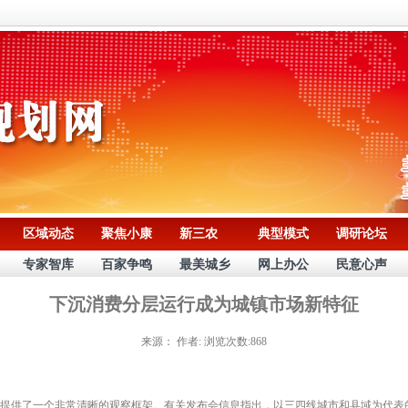
区域动态
聚焦小康
新三农
典型模式
调研论坛
专家智库
百家争鸣
最美城乡
网上办公
民意心声
下沉消费分层运行成为城镇市场新特征
来源：
作者:
浏览次数:868
供了一个非常清晰的观察框架。有关发布会信息指出，以三四线城市和县域为代表