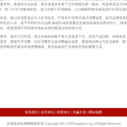
要空间。更值得关注的是，相关表述并未将下沉市场视为单一板块，而是将其区分为
货、统一打法”的粗放阶段，进入到基于区域能级、人口规模和商业基础进行分层运营
值。核心区域更适合引入区域首店、打造步行街和沉浸式消费场景，提升品牌密度和
特色的小店、老字号和作坊式品牌;基础区域则需要优先做强县城综合商业中心，增
化，而是强调不同层级市场各自找到最适合的供给方式。
求。面向下沉市场，真正有效的策略不再只是渠道下沉，而是产品结构、价格体系
需求，重视节庆消费、社区消费和文旅消费融合场景，重视商业网点与生活服务、数
是帮助地方看清本地消费能级、商业短板和产业协同空间的重要工具。
联系我们
|
合作单位
|
招贤纳士
|
共赢共发
|
网站地图
全国城乡统筹网版权所有 Copyright 2011-2020 tongchou.org All Rights Reserved