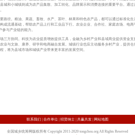
县城和小城镇则成为农产品集散、加工转化、品牌展示和消费连接的重要平台。通过
。
路径。粮油、果蔬、畜牧、水产、茶叶、林果和特色农产品，都可以通过标准化生
构成流通基础，帮助农产品上行和工业品下行。农业企业、合作社、家庭农场、电商
农户参与产业链的能力。
三方协同。科技为农业提质增效提供工具，金融为乡村产业和县域商业提供资金支
农业与文旅、康养、研学和电商融合发展。城镇行业也应主动服务乡村产业，提供仓
程，将为县域市场和城镇产业带来更丰富的发展空间。
联系我们
|
合作单位
|
招贤纳士
|
共赢共发
|
网站地图
全国城乡统筹网版权所有 Copyright 2011-2020 tongchou.org All Rights Reserved