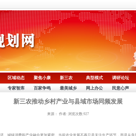
区域动态
聚焦小康
新三农
典型模式
调研论坛
专家智库
百家争鸣
最美城乡
网上办公
民意心声
新三农推动乡村产业与县域市场同频发展
来源：
作者:
浏览次数:927
、城镇消费和产业融合更加紧密。当前农业发展不再只是关注生产环节，而是从良