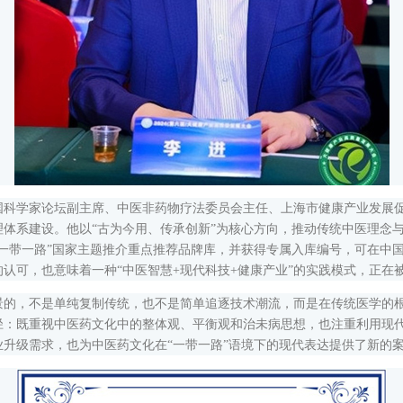
学家论坛副主席、中医非药物疗法委员会主任、上海市健康产业发展促
体系建设。他以“古为今用、传承创新”为核心方向，推动传统中医理念
一带一路”国家主题推介重点推荐品牌库，并获得专属入库编号，可在中国
认可，也意味着一种“中医智慧+现代科技+健康产业”的实践模式，正在
，不是单纯复制传统，也不是简单追逐技术潮流，而是在传统医学的根
径：既重视中医药文化中的整体观、平衡观和治未病思想，也注重利用现
升级需求，也为中医药文化在“一带一路”语境下的现代表达提供了新的