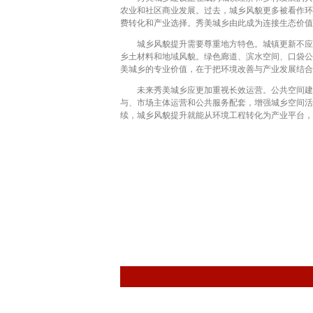
农业和社区商业发展。过去，城乡风貌更多被看作环
费转化和产业选择。秀美城乡由此成为连接生态价值
城乡风貌提升需要尊重地方特色。城镇更新不应追
乡土材料和地域风貌。绿色廊道、滨水空间、口袋公
美城乡的专业价值，在于把环境改善与产业发展结合
未来秀美城乡应更加重视长效运营。公共空间建成
与、市场主体运营和公共服务配套，增强城乡空间活
续，城乡风貌提升就能从环境工程转化为产业平台，