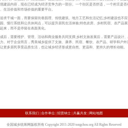
境建设内容，现在已经成为经济竞争力的一部分。一个街区是否舒适，一个村庄是否
、生活价值和市场价值的重要平台。
求千城一面，而要保留街巷肌理、传统建筑、地方工艺和生活记忆;乡村建设也不应
园、慢行系统和公共休闲点，可以提升居民生活体验;特色农房、乡村民宿、农产品
起来，而不是停留在表面美化。
后，需要维护、管理、活动和商业服务共同支撑;乡村文旅发展后，需要产品设计、
力。对于企业而言，秀美城乡提供了文旅、康养、民宿、餐饮、农产品、研学和户外
让更多居民享受品质生活，也让城乡经济形成更自然、更温和、更持久的增长动能。
联系我们
|
合作单位
|
招贤纳士
|
共赢共发
|
网站地图
全国城乡统筹网版权所有 Copyright 2011-2020 tongchou.org All Rights Reserved