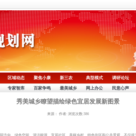
区域动态
聚焦小康
新三农
典型模式
调研论坛
专家智库
百家争鸣
最美城乡
网上办公
民意心声
秀美城乡瞭望描绘绿色宜居发展新图景
来源：
作者:
浏览次数:386
方向。绿色空间、清洁能源、宜居社区、美丽乡村、特色街区和公共景观，不仅提