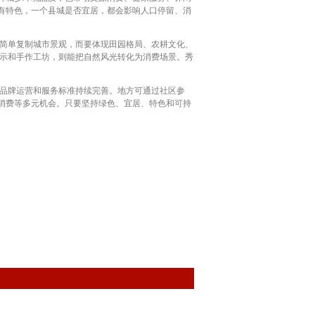
有特色，一个县城是否宜居，都会影响人口停留、消
简单复制城市景观，而要体现田园格局、农耕文化、
展示和手作工坊，则能把自然风光转化为消费场景。秀
品牌运营和服务标准持续完善。地方可通过社区参
消费等多元机会。只要坚持绿色、宜居、特色和可持