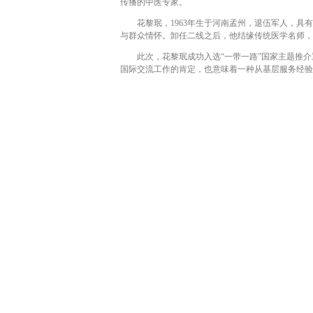
传播的中医专家。
花黎珉，1963年生于河南孟州，退伍军人，具有
与群众情怀。卸任二线之后，他结缘传统医学名师，
此次，花黎珉成功入选“一带一路”国家主题推介重
国际交流工作的肯定，也意味着一种从基层服务经验