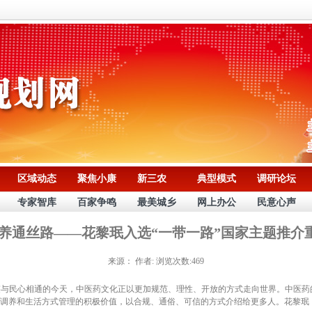
区域动态
聚焦小康
新三农
典型模式
调研论坛
专家智库
百家争鸣
最美城乡
网上办公
民意心声
康养通丝路——花黎珉入选“一带一路”国家主题推介
来源：
作者:
浏览次数:469
与民心相通的今天，中医药文化正以更加规范、理性、开放的方式走向世界。中医药
调养和生活方式管理的积极价值，以合规、通俗、可信的方式介绍给更多人。花黎珉