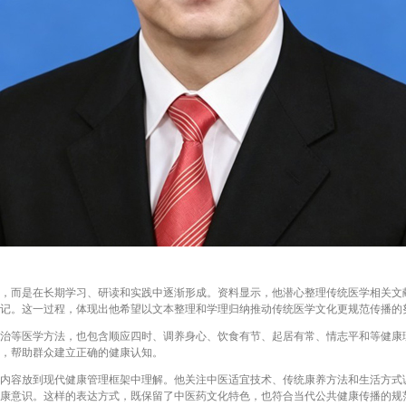
而是在长期学习、研读和实践中逐渐形成。资料显示，他潜心整理传统医学相关文
记。这一过程，体现出他希望以文本整理和学理归纳推动传统医学文化更规范传播的
等医学方法，也包含顺应四时、调养身心、饮食有节、起居有常、情志平和等健康
，帮助群众建立正确的健康认知。
容放到现代健康管理框架中理解。他关注中医适宜技术、传统康养方法和生活方式
康意识。这样的表达方式，既保留了中医药文化特色，也符合当代公共健康传播的规