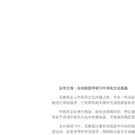
以学立身：在传统医学研习中夯实文化根基
花黎珉走上中医药文化传播之路，并非一时兴起，
验进行系统梳理，已有两部相关著作完成国家版权登
中医药文化博大精深，既包含望闻问切、辨证施治
而在于讲清中医药文化中的整体观、平衡观和预防观
在长期研习中，花黎珉注重把传统医学中的经验内
度运动、饮食管理和专业指导，帮助群众提升主动健