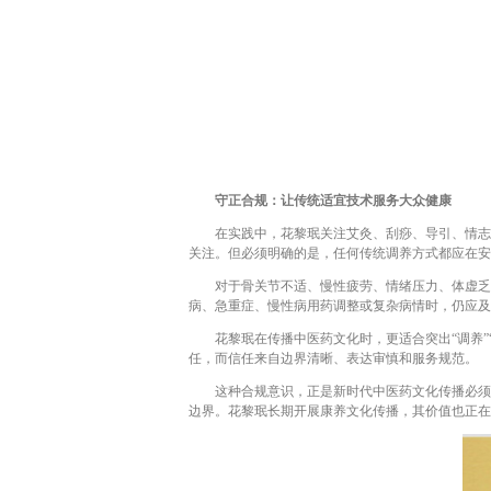
守正合规：让传统适宜技术服务大众健康
在实践中，花黎珉关注艾灸、刮痧、导引、情志调
关注。但必须明确的是，任何传统调养方式都应在安
对于骨关节不适、慢性疲劳、情绪压力、体虚乏力
病、急重症、慢性病用药调整或复杂病情时，仍应及
花黎珉在传播中医药文化时，更适合突出“调养”“辅
任，而信任来自边界清晰、表达审慎和服务规范。
这种合规意识，正是新时代中医药文化传播必须具
边界。花黎珉长期开展康养文化传播，其价值也正在