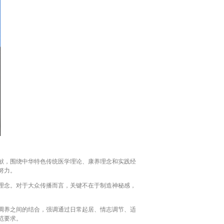
献，围绕中华特色传统医学理论、康养理念和实践经
努力。
理念。对于大众传播而言，关键不在于制造神秘感，
调养之间的结合，强调通过日常起居、情志调节、适
范要求。